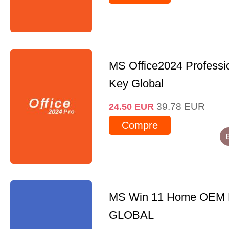
MS Office2024 Professi
Key Global
39.78
EUR
24.50
EUR
Compre
MS Win 11 Home OEM
GLOBAL