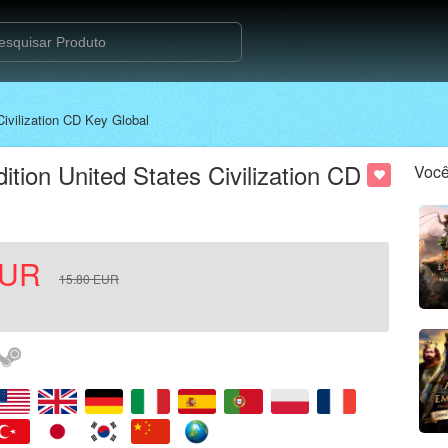
Civilization CD Key Global
dition United States Civilization CD
Você
UR
15.80
EUR