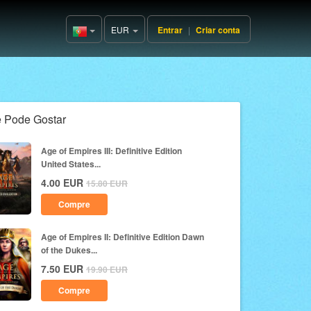
EUR
Entrar
|
Criar conta
Portugal(Português)
 Pode Gostar
Age of Empires III: Definitive Edition
United States...
4.00
EUR
15.80
EUR
Compre
Age of Empires II: Definitive Edition Dawn
of the Dukes...
7.50
EUR
19.90
EUR
Compre