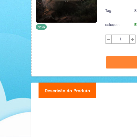
Tag:
S
estoque:
E
Novo
Descrição do Produto