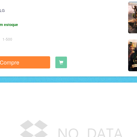
LG
m estoque
1-500
Compre