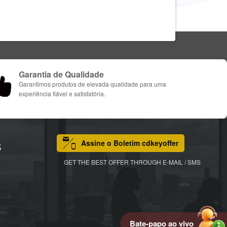
Garantia de Qualidade
Garantimos produtos de elevada qualidade para uma
experiência fiável e satisfatória.
Assine o Boletim cdkeyoffer
S
GET THE BEST OFFER THROUGH E-MAIL / SMS
Bate-papo ao vivo