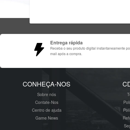
Entrega rápida
Receba o seu produto digital instantaneamente po
mail após a compra.
CONHEÇA-NOS
C
Sobre nós
T
Contate-Nos
Pol
Centro de ajuda
Pol
Game News
Ref
Seg