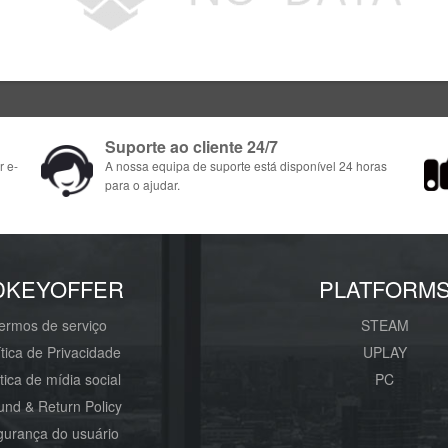
Suporte ao cliente 24/7
r e-
A nossa equipa de suporte está disponível 24 horas
para o ajudar.
DKEYOFFER
PLATFORM
ermos de serviço
STEAM
ítica de Privacidade
UPLAY
ítica de mídia social
PC
und & Return Policy
urança do usuário