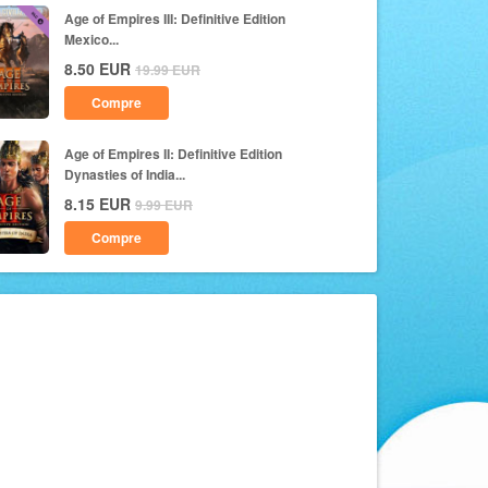
Age of Empires III: Definitive Edition
Mexico...
8.50
EUR
19.99
EUR
Compre
Age of Empires II: Definitive Edition
Dynasties of India...
8.15
EUR
9.99
EUR
Compre